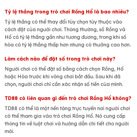
Tỷ lệ thắng trong trò chơi Rồng Hổ là bao nhiêu?
Tỷ lệ thắng có thể thay đổi tùy chọn tùy thuộc vào
cách đặt của người chơi. Thông thường, số Rồng và
Hổ có tỷ lệ thắng gần như tương đương, trong khi số
hòa có tỷ lệ thắng thấp hơn nhưng có thưởng cao hơn.
Làm cách nào để đặt số trong trò chơi này?
Người chơi có thể đặt số bằng cách chọn Rồng, Hổ
hoặc Hòa trước khi vòng chơi bắt đầu. Sau khi đã
chọn, người chơi chỉ cần xác nhận số tiền của mình.
TD88 có liên quan gì đến trò chơi Rồng Hổ không?
TD88 có thể là một nền tảng trực tuyến nơi người chơi
có thể tham gia vào trò chơi Rồng Hổ. Nó cung cấp
thông tin về luật chơi và hướng dẫn chi tiết cho người
mới.