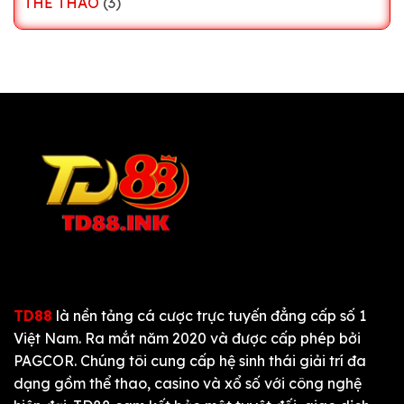
THỂ THAO
(3)
TD88
là nền tảng cá cược trực tuyến đẳng cấp số 1
Việt Nam. Ra mắt năm 2020 và được cấp phép bởi
PAGCOR. Chúng tôi cung cấp hệ sinh thái giải trí đa
dạng gồm thể thao, casino và xổ số với công nghệ