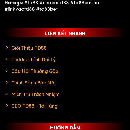
Hatags
:
#td88 #nhacaitd88 #td88casino
#linkvaotd88 #td88bet
LIÊN KẾT NHANH
Giới Thiệu TD88
Chương Trình Đại Lý
Câu Hỏi Thường Gặp
Chính Sách Bảo Mật
Miễn Trừ Trách Nhiệm
CEO TD88 - Tô Hùng
HƯỚNG DẪN