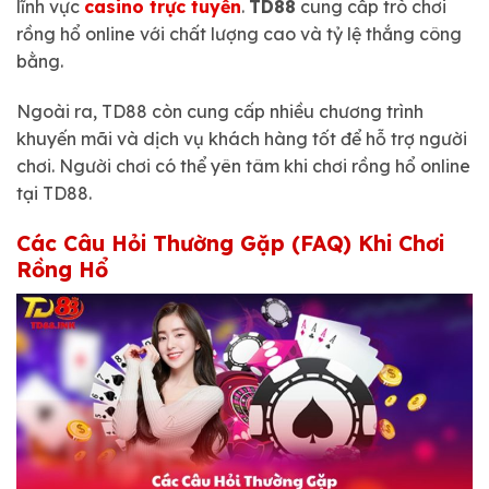
lĩnh vực
casino trực tuyến
.
TD88
cung cấp trò chơi
rồng hổ online với chất lượng cao và tỷ lệ thắng công
bằng.
Ngoài ra, TD88 còn cung cấp nhiều chương trình
khuyến mãi và dịch vụ khách hàng tốt để hỗ trợ người
chơi. Người chơi có thể yên tâm khi chơi rồng hổ online
tại TD88.
Các Câu Hỏi Thường Gặp (FAQ) Khi Chơi
Rồng Hổ