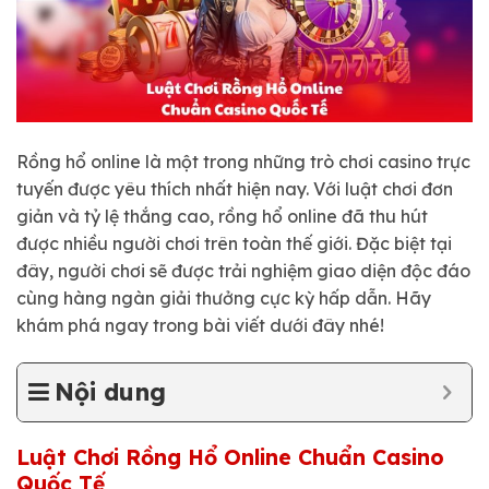
Rồng hổ online là một trong những trò chơi casino trực
tuyến được yêu thích nhất hiện nay. Với luật chơi đơn
giản và tỷ lệ thắng cao, rồng hổ online đã thu hút
được nhiều người chơi trên toàn thế giới. Đặc biệt tại
đây, người chơi sẽ được trải nghiệm giao diện độc đáo
cùng hàng ngàn giải thưởng cực kỳ hấp dẫn. Hãy
khám phá ngay trong bài viết dưới đây nhé!
Nội dung
Luật Chơi Rồng Hổ Online Chuẩn Casino
Quốc Tế