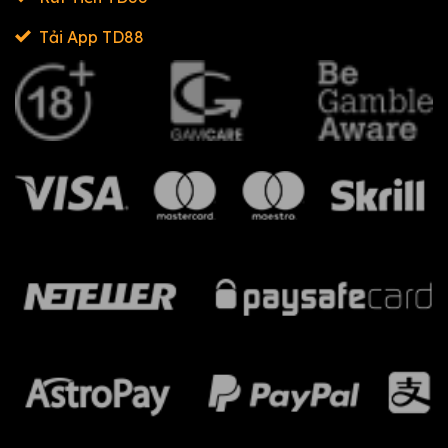
Tải App TD88