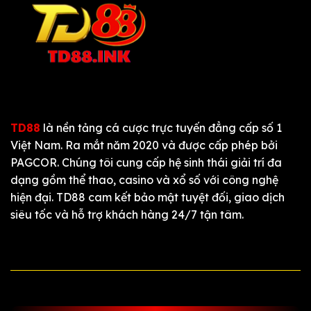
TD88
là nền tảng cá cược trực tuyến đẳng cấp số 1
Việt Nam. Ra mắt năm 2020 và được cấp phép bởi
PAGCOR. Chúng tôi cung cấp hệ sinh thái giải trí đa
dạng gồm thể thao, casino và xổ số với công nghệ
hiện đại. TD88 cam kết bảo mật tuyệt đối, giao dịch
siêu tốc và hỗ trợ khách hàng 24/7 tận tâm.