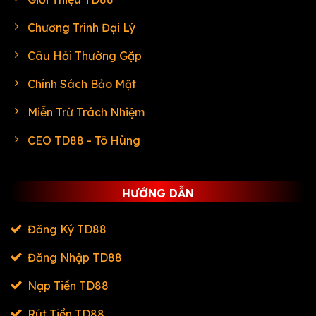
Chương Trình Đại Lý
Câu Hỏi Thường Gặp
Chính Sách Bảo Mật
Miễn Trừ Trách Nhiệm
CEO TD88 - Tô Hùng
HƯỚNG DẪN
Đăng Ký TD88
Đăng Nhập TD88
Nạp Tiền TD88
Rút Tiền TD88