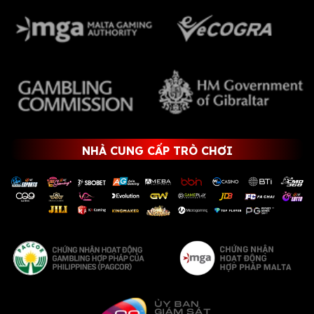
NHÀ CUNG CẤP TRÒ CHƠI