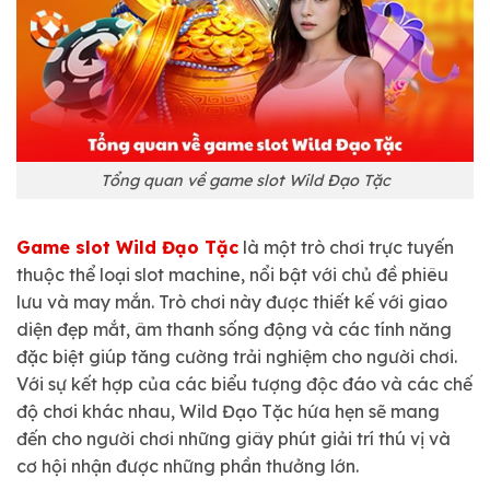
Tổng quan về game slot Wild Đạo Tặc
Game slot Wild Đạo Tặc
là một trò chơi trực tuyến
thuộc thể loại slot machine, nổi bật với chủ đề phiêu
lưu và may mắn. Trò chơi này được thiết kế với giao
diện đẹp mắt, âm thanh sống động và các tính năng
đặc biệt giúp tăng cường trải nghiệm cho người chơi.
Với sự kết hợp của các biểu tượng độc đáo và các chế
độ chơi khác nhau, Wild Đạo Tặc hứa hẹn sẽ mang
đến cho người chơi những giây phút giải trí thú vị và
cơ hội nhận được những phần thưởng lớn.