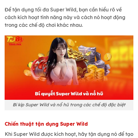
Để tận dụng tối đa Super Wild, bạn cần hiểu rõ về
cách kích hoạt tính năng này và cách nó hoạt động
trong các chế độ chơi khác nhau.
Bí kíp Super Wild và nổ hũ trong các chế độ đặc biệt
Chiến thuật tận dụng Super Wild
Khi Super Wild được kích hoạt, hãy tận dụng nó để tạo