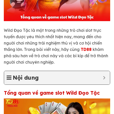
Wild Đạo Tặc là một trong những trò chơi slot trực
tuyến được yêu thích nhất hiện nay, mang đến cho
người chơi những trải nghiệm thú vị và cơ hội chiến
thắng lớn. Trong bài viết này, hãy cùng
TD88
khám
phá sâu hơn về trò chơi này và các bí kíp để trở thành
người chơi chuyên nghiệp.
Nội dung
Tổng quan về game slot Wild Đạo Tặc