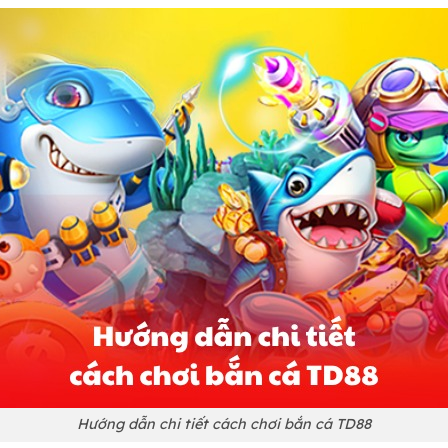
Hướng dẫn chi tiết cách chơi bắn cá TD88