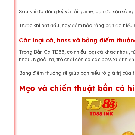
Sau khi đã đăng ký và tải game, bạn đã sẵn sàng đ
Trước khi bắt đầu, hãy đảm bảo rằng bạn đã hiểu r
Các loại cá, boss và bảng điểm thưở
Trong Bắn Cá TD88, có nhiều loại cá khác nhau, từ
nhau. Ngoài ra, trò chơi còn có các boss xuất hiện
Bảng điểm thưởng sẽ giúp bạn hiểu rõ giá trị của t
Mẹo và chiến thuật bắn cá h