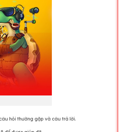
âu hỏi thường gặp và câu trả lời.