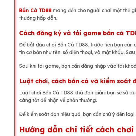
Bắn Cá TD88
mang đến cho người chơi một thế gi
thưởng hấp dẫn.
Cách đăng ký và tải game bắn cá TD
Để bắt đầu chơi Bắn Cá TD88, trước tiên bạn cần 
tin cơ bản như tên, số điện thoại, và mật khẩu. Sau
Sau khi tải game, bạn cần đăng nhập vào tài khoả
Luật chơi, cách bắn cá và kiểm soát 
Luật chơi Bắn Cá TD88 khá đơn giản: bạn sẽ sử dụn
càng tốt để nhận về phần thưởng.
Để kiểm soát đạn hiệu quả, bạn cần chú ý đến loại
Hướng dẫn chi tiết cách chơi