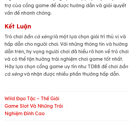
trợ của cổng game để được hướng dẫn và giải quyết
vấn đề nhanh chóng.
Kết Luận
Trò chơi
bắn cá xèng
là một lựa chọn giải trí thú vị và
hấp dẫn cho người chơi. Với những thông tin và hướng
dẫn trên, hy vọng người chơi đã hiểu rõ hơn về trò chơi
và có thể tận hưởng trải nghiệm chơi game tốt nhất.
Hãy lựa chọn cổng game uy tín như TD88 để chơi
bắn
cá xèng
và nhận được nhiều phần thưởng hấp dẫn.
Wild Đạo Tặc – Thế Giới
Game Slot Và Những Trải
Nghiệm Đỉnh Cao