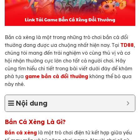
Bắn cá xèng là một trong những trò chơi bắn cá đổi
thưởng đang được ưa chuộng nhất hiện nay. Tại
TD88
,
chúng tôi mang đến trải nghiệm vô cùng thú vị và cơ
hội nhận thưởng cực lớn cho tất cả người chơi. Hãy
cùng tìm hiểu chi tiết trong bài viết dưới đây để khám
phá tựa
game bắn cá đổi thưởng
không thể bỏ qua
này nhé.
Nội dung
Bắn Cá Xèng Là Gì?
Bắn cá xèng
là một trò chơi điện tử kết hợp giữa yếu