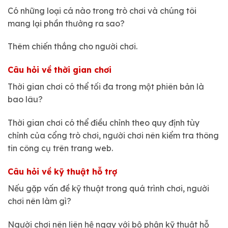
Có những loại cá nào trong trò chơi và chúng tôi
mang lại phần thưởng ra sao?
Thêm chiến thắng cho người chơi.
Câu hỏi về thời gian chơi
Thời gian chơi có thể tối đa trong một phiên bản là
bao lâu?
Thời gian chơi có thể điều chỉnh theo quy định tùy
chỉnh của cổng trò chơi, người chơi nên kiểm tra thông
tin công cụ trên trang web.
Câu hỏi về kỹ thuật hỗ trợ
Nếu gặp vấn đề kỹ thuật trong quá trình chơi, người
chơi nên làm gì?
Người chơi nên liên hệ ngay với bộ phận kỹ thuật hỗ