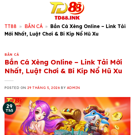
Skip
to
content
TT88
»
BẮN CÁ
»
Bắn Cá Xèng Online – Link Tải
Mới Nhất, Luật Chơi & Bí Kíp Nổ Hũ Xu
BẮN CÁ
Bắn Cá Xèng Online – Link Tải Mới
Nhất, Luật Chơi & Bí Kíp Nổ Hũ Xu
POSTED ON
29 THÁNG 5, 2026
BY
ADMIN
29
Th5