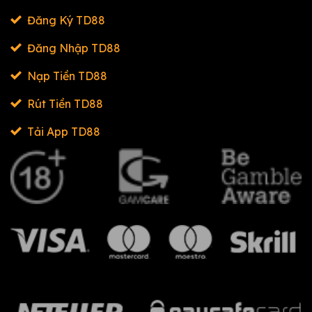
Đăng Ký TD88
Đăng Nhập TD88
Nạp Tiền TD88
Rút Tiền TD88
Tải App TD88