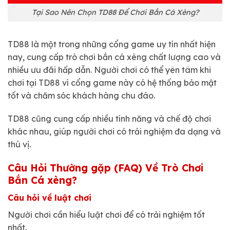
Tại Sao Nên Chọn TD88 Để Chơi Bắn Cá Xèng?
TD88 là một trong những cổng game uy tín nhất hiện
nay, cung cấp trò chơi bắn cá xèng chất lượng cao và
nhiều ưu đãi hấp dẫn. Người chơi có thể yên tâm khi
chơi tại TD88 vì cổng game này có hệ thống bảo mật
tốt và chăm sóc khách hàng chu đáo.
TD88 cũng cung cấp nhiều tính năng và chế độ chơi
khác nhau, giúp người chơi có trải nghiệm đa dạng và
thú vị.
Câu Hỏi Thường gặp (FAQ) Về Trò Chơi
Bắn Cá xèng?
Câu hỏi về luật chơi
Người chơi cần hiểu luật chơi để có trải nghiệm tốt
nhất.