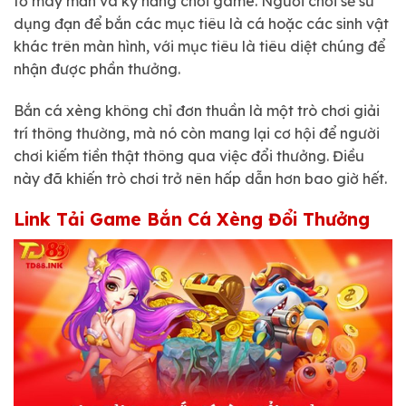
tố may mắn và kỹ năng chơi game. Người chơi sẽ sử
dụng đạn để bắn các mục tiêu là cá hoặc các sinh vật
khác trên màn hình, với mục tiêu là tiêu diệt chúng để
nhận được phần thưởng.
Bắn cá xèng không chỉ đơn thuần là một trò chơi giải
trí thông thường, mà nó còn mang lại cơ hội để người
chơi kiếm tiền thật thông qua việc đổi thưởng. Điều
này đã khiến trò chơi trở nên hấp dẫn hơn bao giờ hết.
Link Tải Game Bắn Cá Xèng Đổi Thưởng