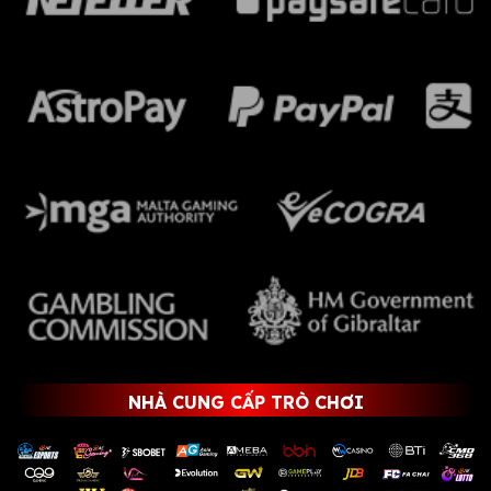
NHÀ CUNG CẤP TRÒ CHƠI