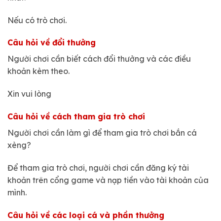
Nếu có trò chơi.
Câu hỏi về đổi thưởng
Người chơi cần biết cách đổi thưởng và các điều
khoản kèm theo.
Xin vui lòng
Câu hỏi về cách tham gia trò chơi
Người chơi cần làm gì để tham gia trò chơi bắn cá
xèng?
Để tham gia trò chơi, người chơi cần đăng ký tài
khoản trên cổng game và nạp tiền vào tài khoản của
mình.
Câu hỏi về các loại cá và phần thưởng