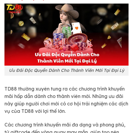
Ưu Đãi Độc Quyền Dành Cho Thành Viên Mới Tại Đại Lý
TD88 thường xuyên tung ra các chương trình khuyến
mãi hấp dẫn dành cho thành viên mới. Những ưu đãi
này giúp người chơi mới có cơ hội trải nghiệm các dịch
vụ của TD88 với lợi thế lớn.
Các chương trình khuyến mãi đa dạng và phong phú,
từ giftcode đến vòng quay may mắn, giúp tạo nên