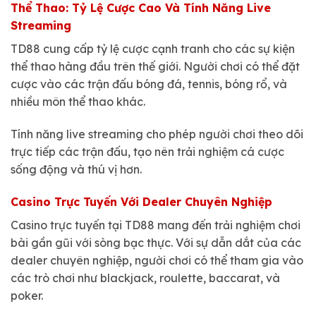
Thể Thao: Tỷ Lệ Cược Cao Và Tính Năng Live
Streaming
TD88 cung cấp tỷ lệ cược cạnh tranh cho các sự kiện
thể thao hàng đầu trên thế giới. Người chơi có thể đặt
cược vào các trận đấu bóng đá, tennis, bóng rổ, và
nhiều môn thể thao khác.
Tính năng live streaming cho phép người chơi theo dõi
trực tiếp các trận đấu, tạo nên trải nghiệm cá cược
sống động và thú vị hơn.
Casino Trực Tuyến Với Dealer Chuyên Nghiệp
Casino trực tuyến tại TD88 mang đến trải nghiệm chơi
bài gần gũi với sòng bạc thực. Với sự dẫn dắt của các
dealer chuyên nghiệp, người chơi có thể tham gia vào
các trò chơi như blackjack, roulette, baccarat, và
poker.