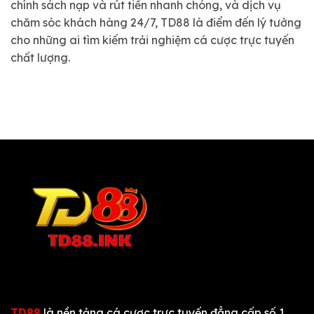
chính sách nạp và rút tiền nhanh chóng, và dịch vụ
chăm sóc khách hàng 24/7, TD88 là điểm đến lý tưởng
cho những ai tìm kiếm trải nghiệm cá cược trực tuyến
chất lượng.
TD88
là nền tảng cá cược trực tuyến đẳng cấp số 1