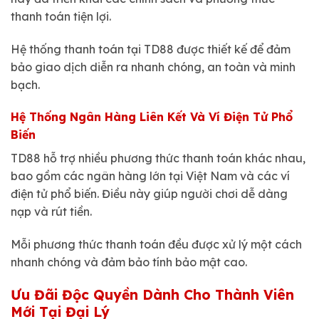
thanh toán tiện lợi.
Hệ thống thanh toán tại TD88 được thiết kế để đảm
bảo giao dịch diễn ra nhanh chóng, an toàn và minh
bạch.
Hệ Thống Ngân Hàng Liên Kết Và Ví Điện Tử Phổ
Biến
TD88 hỗ trợ nhiều phương thức thanh toán khác nhau,
bao gồm các ngân hàng lớn tại Việt Nam và các ví
điện tử phổ biến. Điều này giúp người chơi dễ dàng
nạp và rút tiền.
Mỗi phương thức thanh toán đều được xử lý một cách
nhanh chóng và đảm bảo tính bảo mật cao.
Ưu Đãi Độc Quyền Dành Cho Thành Viên
Mới Tại Đại Lý