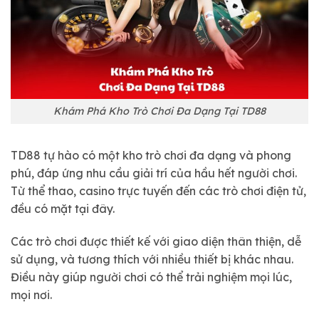
Khám Phá Kho Trò Chơi Đa Dạng Tại TD88
TD88 tự hào có một kho trò chơi đa dạng và phong
phú, đáp ứng nhu cầu giải trí của hầu hết người chơi.
Từ thể thao, casino trực tuyến đến các trò chơi điện tử,
đều có mặt tại đây.
Các trò chơi được thiết kế với giao diện thân thiện, dễ
sử dụng, và tương thích với nhiều thiết bị khác nhau.
Điều này giúp người chơi có thể trải nghiệm mọi lúc,
mọi nơi.