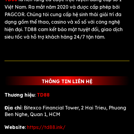
Việt Nam. Ra mắt năm 2020 và được cấp phép bởi
PAGCOR. Chúng tôi cung cấp hệ sinh thái giải trí đa
dạng gồm thể thao, casino và xổ số với công nghệ
hiện đại. TD88 cam kết bảo mật tuyệt đối, giao dịch
siêu tốc và hỗ trợ khách hàng 24/7 tận tâm.
THÔNG TIN LIÊN HỆ
Thương hiệu
:
TD88
Địa chỉ
:
Bitexco Financial Tower, 2 Hai Trieu, Phuong
Ben Nghe, Quan 1, HCM
Website
:
https://td88.ink/