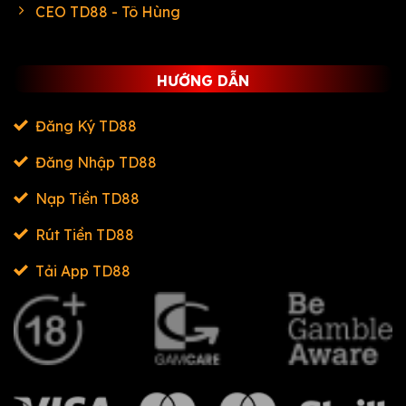
CEO TD88 - Tô Hùng
HƯỚNG DẪN
Đăng Ký TD88
Đăng Nhập TD88
Nạp Tiền TD88
Rút Tiền TD88
Tải App TD88