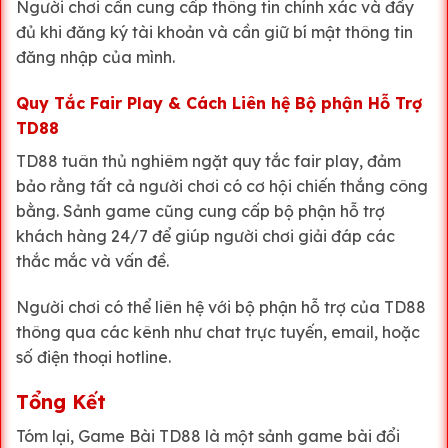
Người chơi cần cung cấp thông tin chính xác và đầy
đủ khi đăng ký tài khoản và cần giữ bí mật thông tin
đăng nhập của mình.
Quy Tắc Fair Play & Cách Liên hệ Bộ phận Hỗ Trợ
TD88
TD88 tuân thủ nghiêm ngặt quy tắc fair play, đảm
bảo rằng tất cả người chơi có cơ hội chiến thắng công
bằng. Sảnh game cũng cung cấp bộ phận hỗ trợ
khách hàng 24/7 để giúp người chơi giải đáp các
thắc mắc và vấn đề.
Người chơi có thể liên hệ với bộ phận hỗ trợ của TD88
thông qua các kênh như chat trực tuyến, email, hoặc
số điện thoại hotline.
Tổng Kết
Tóm lại, Game Bài TD88 là một sảnh game bài đổi