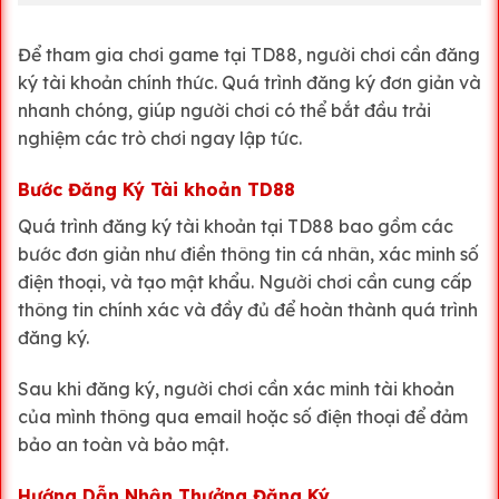
Để tham gia chơi game tại TD88, người chơi cần đăng
ký tài khoản chính thức. Quá trình đăng ký đơn giản và
nhanh chóng, giúp người chơi có thể bắt đầu trải
nghiệm các trò chơi ngay lập tức.
Bước Đăng Ký Tài khoản TD88
Quá trình đăng ký tài khoản tại TD88 bao gồm các
bước đơn giản như điền thông tin cá nhân, xác minh số
điện thoại, và tạo mật khẩu. Người chơi cần cung cấp
thông tin chính xác và đầy đủ để hoàn thành quá trình
đăng ký.
Sau khi đăng ký, người chơi cần xác minh tài khoản
của mình thông qua email hoặc số điện thoại để đảm
bảo an toàn và bảo mật.
Hướng Dẫn Nhận Thưởng Đăng Ký