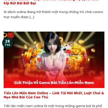
Kíp Rút Bài Bất Bại
Xì dách online đang trở thành một trong những trò chơi casino
trực tuyến được [...]
28
Th5
Tiến Lên Miền Nam Online – Link Tải Mới Nhất, Luật Chơi &
Mẹo Nhớ Bài Của Cao Thủ
Tiến lên miền nam online là một trong những game bài lá phổ