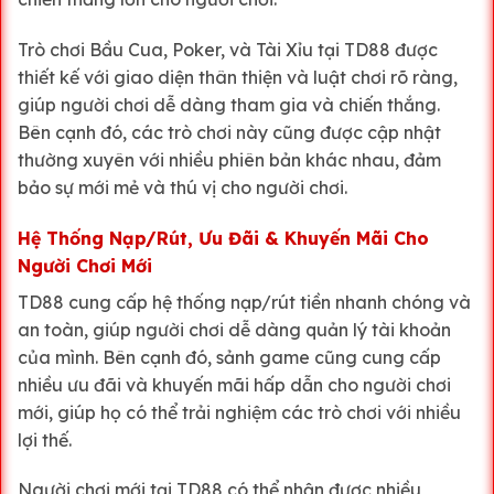
Trò chơi Bầu Cua, Poker, và Tài Xỉu tại TD88 được
thiết kế với giao diện thân thiện và luật chơi rõ ràng,
giúp người chơi dễ dàng tham gia và chiến thắng.
Bên cạnh đó, các trò chơi này cũng được cập nhật
thường xuyên với nhiều phiên bản khác nhau, đảm
bảo sự mới mẻ và thú vị cho người chơi.
Hệ Thống Nạp/Rút, Ưu Đãi & Khuyến Mãi Cho
Người Chơi Mới
TD88 cung cấp hệ thống nạp/rút tiền nhanh chóng và
an toàn, giúp người chơi dễ dàng quản lý tài khoản
của mình. Bên cạnh đó, sảnh game cũng cung cấp
nhiều ưu đãi và khuyến mãi hấp dẫn cho người chơi
mới, giúp họ có thể trải nghiệm các trò chơi với nhiều
lợi thế.
Người chơi mới tại TD88 có thể nhận được nhiều