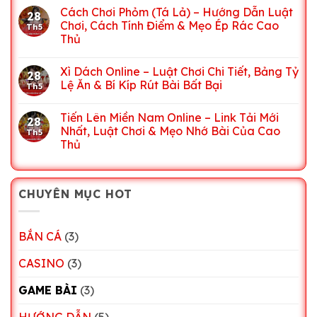
Cách Chơi Phỏm (Tá Lả) – Hướng Dẫn Luật
28
Chơi, Cách Tính Điểm & Mẹo Ép Rác Cao
Th5
Thủ
Xì Dách Online – Luật Chơi Chi Tiết, Bảng Tỷ
28
Lệ Ăn & Bí Kíp Rút Bài Bất Bại
Th5
Tiến Lên Miền Nam Online – Link Tải Mới
28
Nhất, Luật Chơi & Mẹo Nhớ Bài Của Cao
Th5
Thủ
CHUYÊN MỤC HOT
BẮN CÁ
(3)
CASINO
(3)
GAME BÀI
(3)