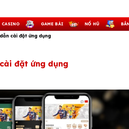
CASINO
GAME BÀI
NỔ HŨ
BẮ
dẫn cài đặt ứng dụng
cài đặt ứng dụng