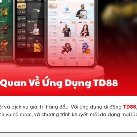
ội và dịch vụ giải trí hàng đầu. Với ứng dụng di động
TD88
ch vụ cá cược, và chương trình khuyến mãi đa dạng mọi lú