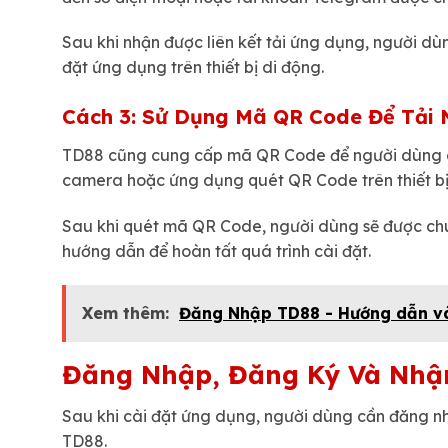
Sau khi nhận được liên kết tải ứng dụng, người dù
đặt ứng dụng trên thiết bị di động.
Cách 3: Sử Dụng Mã QR Code Để Tải
TD88 cũng cung cấp mã QR Code để người dùng c
camera hoặc ứng dụng quét QR Code trên thiết bị
Sau khi quét mã QR Code, người dùng sẽ được chuy
hướng dẫn để hoàn tất quá trình cài đặt.
Xem thêm:
Đăng Nhập TD88 - Hướng dẫn và
Đăng Nhập, Đăng Ký Và Nhậ
Sau khi cài đặt ứng dụng, người dùng cần đăng n
TD88.