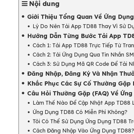
Nội dung
Giới Thiệu Tổng Quan Về Ứng Dụn
Lý Do Nên Tải App TD88 Thay Vì Sử Dụ
Hướng Dẫn Từng Bước Tải App TD8
Cách 1: Tải App TD88 Trực Tiếp Từ Tra
Cách 2: Tải Ứng Dụng Qua Tin Nhắn S
Cách 3: Sử Dụng Mã QR Code Để Tải 
Đăng Nhập, Đăng Ký Và Nhận Thưở
Khắc Phục Các Sự Cố Thường Gặp 
Câu Hỏi Thường Gặp (FAQ) Về Ứng
Làm Thế Nào Để Cập Nhật App TD88 L
Ứng Dụng TD88 Có Miễn Phí Không?
Tôi Có Thể Sử Dụng Ứng Dụng TD88 Tr
Cách Đăng Nhập Vào Ứng Dụng TD88