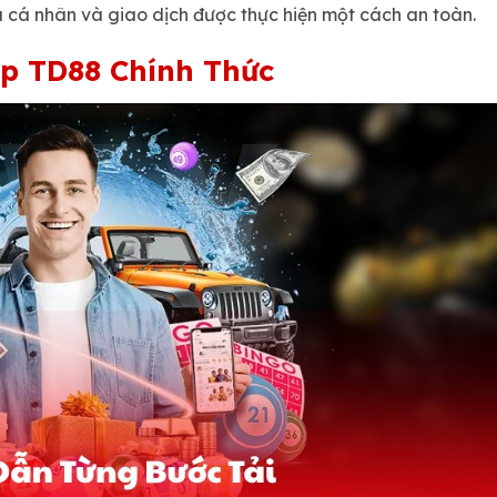
u cá nhân và giao dịch được thực hiện một cách an toàn.
p TD88 Chính Thức