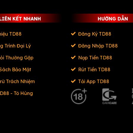
LIÊN KẾT NHANH
HƯỚNG DẪN
hiệu TD88
Đăng Ký TD88
 Trình Đại Lý
Đăng Nhập TD88
ỏi Thường Gặp
Nạp Tiền TD88
 Sách Bảo Mật
Rút Tiền TD88
Trừ Trách Nhiệm
Tải App TD88
D88 - Tô Hùng