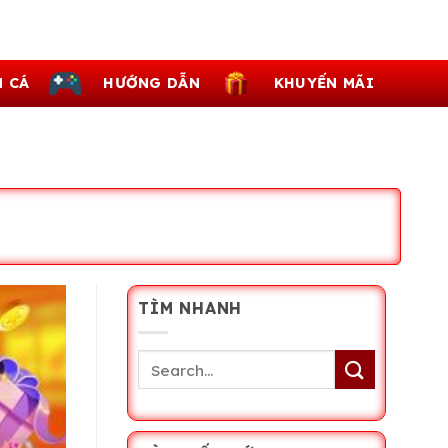
N CÁ
HƯỚNG DẪN
KHUYẾN MÃI
TÌM NHANH