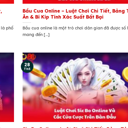
,
Bầu Cua Online – Luật Chơi Chi Tiết, Bảng 
Ăn & Bí Kíp Tính Xác Suất Bất Bại
 lá phổ
Bầu cua online là một trò chơi dân gian đã được số 
mang đến [...]
28
Th5