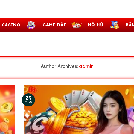
CASINO
GAME BÀI
NỔ HŨ
BẮ
Author Archives:
admin
29
Th5