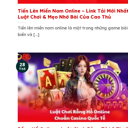
Tiến Lên Miền Nam Online – Link Tải Mới Nhất
Luật Chơi & Mẹo Nhớ Bài Của Cao Thủ
Tiến lên miền nam online là một trong những game bài
biến và [...]
28
Th5