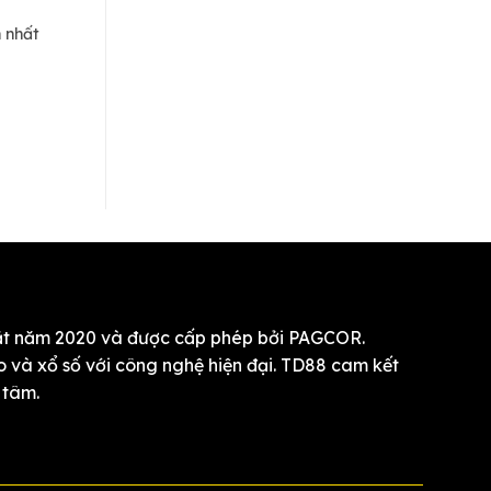
 nhất
mắt năm 2020 và được cấp phép bởi PAGCOR.
no và xổ số với công nghệ hiện đại. TD88 cam kết
 tâm.