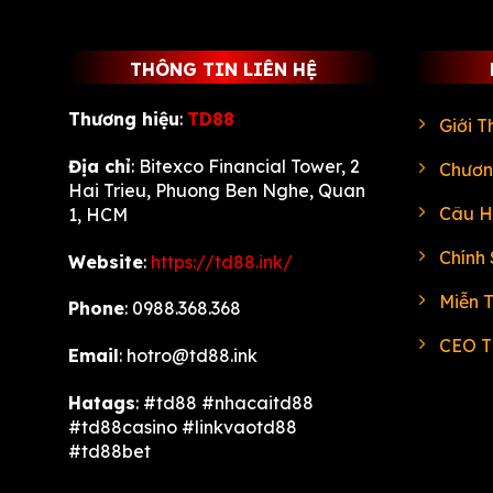
THÔNG TIN LIÊN HỆ
Thương hiệu
:
TD88
Giới T
Địa chỉ
:
Bitexco Financial Tower, 2
Chương
Hai Trieu, Phuong Ben Nghe, Quan
Câu H
1, HCM
Chính
Website
:
https://td88.ink/
Miễn 
Phone
: 0988.368.368
CEO T
Email
:
hotro@td88.ink
Hatags
:
#td88 #nhacaitd88
#td88casino #linkvaotd88
#td88bet