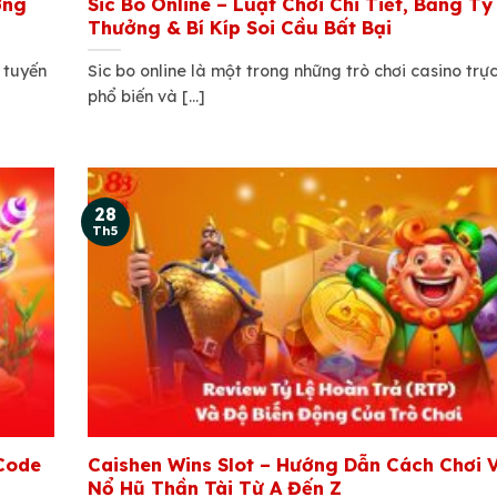
ởng
Sic Bo Online – Luật Chơi Chi Tiết, Bảng Tỷ
Thưởng & Bí Kíp Soi Cầu Bất Bại
 tuyến
Sic bo online là một trong những trò chơi casino trự
phổ biến và [...]
28
Th5
 Code
Caishen Wins Slot – Hướng Dẫn Cách Chơi 
Nổ Hũ Thần Tài Từ A Đến Z